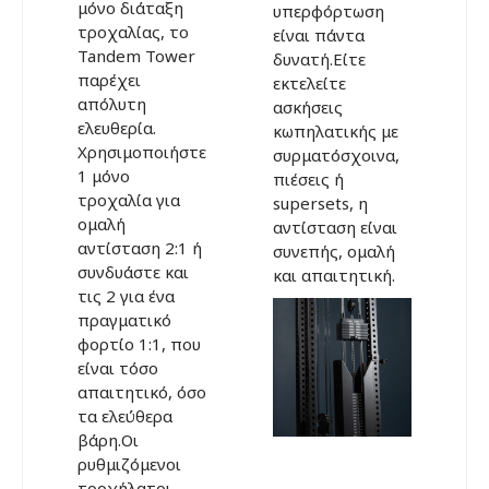
μόνο διάταξη
υπερφόρτωση
τροχαλίας, το
είναι πάντα
Tandem Tower
δυνατή.Είτε
παρέχει
εκτελείτε
απόλυτη
ασκήσεις
ελευθερία.
κωπηλατικής με
Χρησιμοποιήστε
συρματόσχοινα,
1 μόνο
πιέσεις ή
τροχαλία για
supersets, η
ομαλή
αντίσταση είναι
αντίσταση 2:1 ή
συνεπής, ομαλή
συνδυάστε και
και απαιτητική.
τις 2 για ένα
πραγματικό
φορτίο 1:1, που
είναι τόσο
απαιτητικό, όσο
τα ελεύθερα
βάρη.Οι
ρυθμιζόμενοι
τροχήλατοι