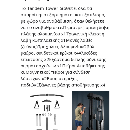
Το Tandem Tower διαθέτει όλα τα
απαραίτητα εξαρτήματα και εξοπλισμό,
με χώρο για αναβάθμιση, όταν θελήσετε
να το αναβαθμίσετε.Περιστρεφόμενη λαβή
πλάτης αλουμινίου x1Τριγωνική κλειστή
λαβή κωπηλατικής x1Μονές λαβές
(ζεύγος)Τροχαλίες ΑλουμινίουΟβάλ
μαύροι συνδετικοί κρίκοι x4Αλυσίδες
επέκτασης x2Εξάρτημα διπλής σύνδεσης
συρματοσχοίνων x1Πείροι Αποθήκευσης
x6Μαγνητικοί πείροι για σύνδεση
λάστιχων x2Βάση στήριξης
ποδιώνΕξάγωνες βάσης αποθήκευσης x4