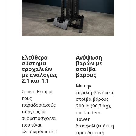
Ελεύθερο
Ανύψωση
σύστημα
βαρών με
τροχαλιών
στοίβα
με αναλογίες
βάρους
2:1 και 1:1
Με την
Σε αντίθεση με
περιλαμβανόμενη
τους
στοίβα βάρους
παραδοσιακούς
200 lb (90,7 kg),
πύργους με
το Tandem
συρματόσχοινα,
Tower
που είναι
διασφαλίζει ότι η
κλειδωμένοι σε 1
προοδευτική