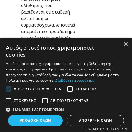
ολίσθησης που
βασίζονται σε σταθερή
αντίσταση με
συρματόσχοινα. Αποτελεί
απαραίτητο προσάρτημα
σε περίπτωση επιλογής
×
και του πάγκου. Τιμή
Αυτός ο ιστότοπος χρησιμοποιεί
175.00 €Μάθετε
cookies
περισσότερα για τον
πάγκο Force USA F-C10-
Αυτός ο ιστότοπος χρησιμοποιεί cookies για τη βελτίωση της
εμπειρίας των χρηστών. Χρησιμοποιώντας τον ιστότοπό μας,
SB
εδώ
.* Το προσάρτημα
παρέχετε τη συγκατάθεσή σας για όλα τα cookies σύμφωνα με την
και ο πάγκος πωλούνται
Πολιτική μας για τα cookies.
Διαβάστε περισσότερα
χωριστά.
ΑΠΟΛΎΤΩΣ ΑΠΑΡΑΊΤΗΤΑ
ΑΠΌΔΟΣΗΣ
ΣΤΌΧΕΥΣΗΣ
ΛΕΙΤΟΥΡΓΙΚΌΤΗΤΑΣ
ΕΜΦΆΝΙΣΗ ΛΕΠΤΟΜΕΡΕΙΏΝ
ΑΠΟΔΟΧΉ ΌΛΩΝ
ΑΠΌΡΡΙΨΗ ΌΛΩΝ
POWERED BY COOKIESCRIPT