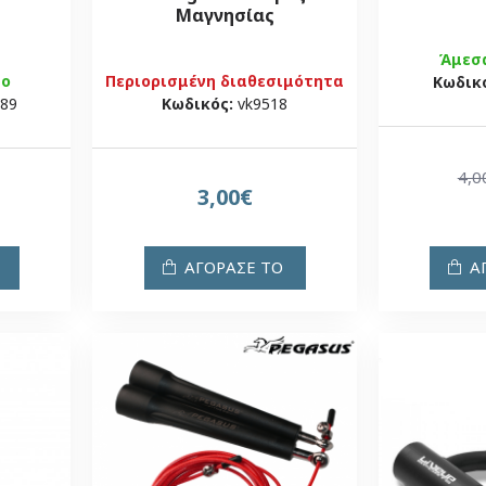
Μαγνησίας
Άμεσ
μο
Περιορισμένη διαθεσιμότητα
Κωδικ
189
Κωδικός:
vk9518
4,0
3,00€
ΑΓΟΡΑΣΕ ΤΟ
Α