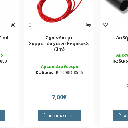
0 ml
Σχοινάκι με
Λαβή
Συρματόσχοινο Pegasus®
(3m)
μο
Άμεσ
7888
Κωδικό
Άμεσα Διαθέσιμο
Κωδικός:
Β-1008D-8526
7,00€
ΑΓΟΡΑΣΕ ΤΟ
Α