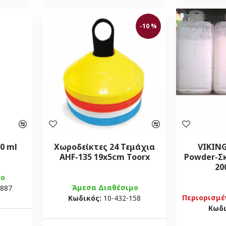
-10 %
0 ml
Χωροδείκτες 24 Τεμάχια
VIKIN
AHF-135 19x5cm Toorx
Powder-Σ
20
μο
Άμεσα Διαθέσιμο
7887
Περιορισμέ
Κωδικός:
10-432-158
Κωδι