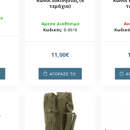
Κώνοι ευκινησίας (4
Κώνοι 
τεμάχια)
τ
μο
Άμεσα Διαθέσιμο
Αν
Κωδικός:
Β-8618
Κωδικό
11,00€
ΑΓΟΡΑΣΕ ΤΟ
Α