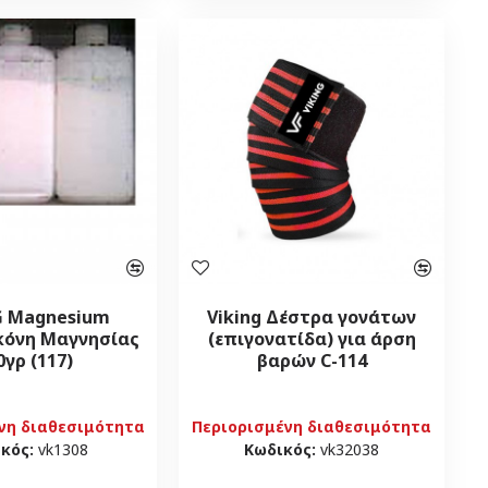
G Magnesium
Viking Δέστρα γονάτων
κόνη Μαγνησίας
(επιγονατίδα) για άρση
0γρ (117)
βαρών C-114
νη διαθεσιμότητα
Περιορισμένη διαθεσιμότητα
κός:
vk1308
Κωδικός:
vk32038