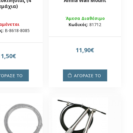
ευκινησίας (4
Amila Wall Mount
εμάχια)
Άμεσα Διαθέσιμο
αμένεται
Κωδικός:
81712
ς:
Β-8618-8085
11,90€
11,50€
ΓΟΡΑΣΕ ΤΟ
ΑΓΟΡΑΣΕ ΤΟ