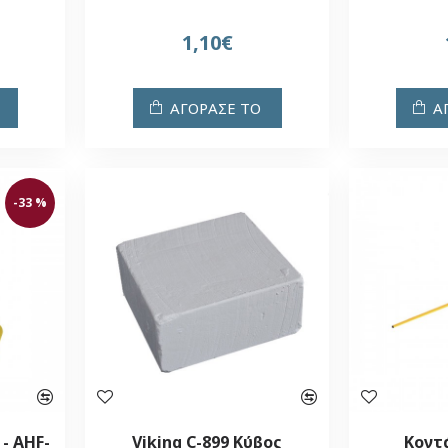
1,10€
ΑΓΟΡΑΣΕ ΤΟ
Α
-33 %
- AHF-
Viking C-899 Κύβος
Κοντ