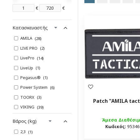
€
€
Κατασκευαστής
AMILA
28
LIVE PRO
2
LivePro
14
LiveUp
1
Pegasus®
1
Power System
6
TOORX
3
Patch "AMILA tact
VIKING
39
Άμεσα Διαθέσι
Βάρος (kg)
Κωδικός:
95346
2,3
1