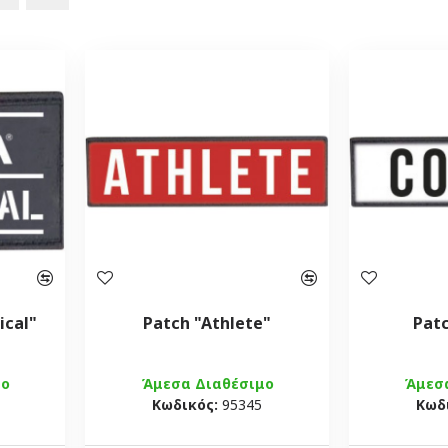
ical"
Patch "Athlete"
Pat
μο
Άμεσα Διαθέσιμο
Άμεσ
Κωδικός:
95345
Κωδ