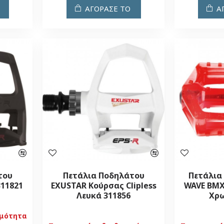
ΑΓΟΡΑΣΕ ΤΟ
Α
του
Πετάλια Ποδηλάτου
Πετάλια
11821
EXUSTAR Κούρσας Clipless
WAVE BMX
Λευκά 311856
Χρ
ιμότητα