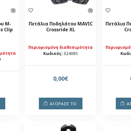
ου M-
Πετάλια Ποδηλάτου MAVIC
Πετάλια Π
ε Clip
Crossride XL
Cr
Περιορισμένη διαθεσιμότητα
Περιορισμέ
ιμότητα
Κωδικός:
024085
Κωδι
9
0,00€
ΑΓΟΡΑΣΕ ΤΟ
Α