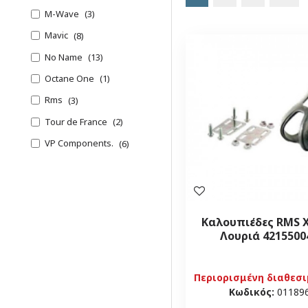
M-Wave
3
Mavic
8
No Name
13
Octane One
1
Rms
3
Tour de France
2
VP Components.
6
Xerama
1
Καλουπιέδες RMS 
Λουριά 4215500
Περιορισμένη διαθεσ
Κωδικός:
01189