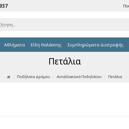
6937
Πο
Αθλήματα
Είδη Θαλάσσης
Συμπληρώματα Διατροφής
Πετάλια
Ποδήλατα Δρόμου
Ανταλλακτικά Ποδηλάτου
Πετάλια