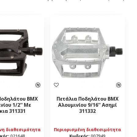
Ποδηλάτου BMX
Πετάλια Ποδηλάτου BMX
νίου 1/2'' Με
Αλουμινίου 9/16'' Ασημί
κια 311331
311332
νη διαθεσιμότητα
Περιορισμένη διαθεσιμότητα
κός:
021648
Κωδικός:
007949