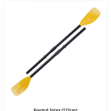
Κουπιά Intex (122cm)