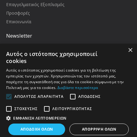
Επαγγελματικός Εξοπλισμός
Προσφορές
Επικοινωνία
Newsletter
Μείνετε ενημερωμένοι με νέα και προωθήσεις,
×
εγγραφείτε στο newsletter μας
Αυτός ο ιστότοπος χρησιμοποιεί
Email
cookies
Αυτός ο ιστότοπος χρησιμοποιεί cookies για τη βελτίωση της
εμπειρίας των χρηστών. Χρησιμοποιώντας τον ιστότοπό μας,
παρέχετε τη συγκατάθεσή σας για όλα τα cookies σύμφωνα με την
Έχω διαβάσει και αποδέχομαι τους
Όροι Χρήσης
Πολιτική μας για τα cookies.
Διαβάστε περισσότερα
ΑΠΟΛΎΤΩΣ ΑΠΑΡΑΊΤΗΤΑ
ΑΠΌΔΟΣΗΣ
ΣΤΌΧΕΥΣΗΣ
ΛΕΙΤΟΥΡΓΙΚΌΤΗΤΑΣ
Κατασκευή Ηλεκτρονικού Καταστήματος EnterID
Με την Υποστήριξη του Opencart.gr
ΕΜΦΆΝΙΣΗ ΛΕΠΤΟΜΕΡΕΙΏΝ
ΦΊΛΤΡΑ
ΑΠΟΔΟΧΉ ΌΛΩΝ
ΑΠΌΡΡΙΨΗ ΌΛΩΝ