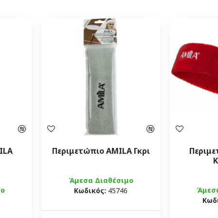
ILA
Περιμετώπιο AMILA Γκρι
Περιμε
Κ
Άμεσα Διαθέσιμο
μο
Άμεσ
Κωδικός:
45746
Κωδ