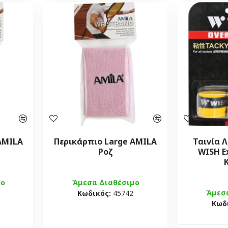
AMILA
Περικάρπιο Large AMILA
Ταινία 
Ροζ
WISH E
μο
Άμεσα Διαθέσιμο
Άμεσ
Κωδικός:
45742
Κωδ