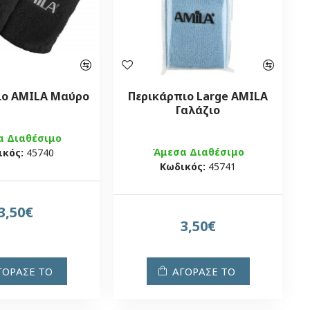
ιο AMILA Μαύρο
Περικάρπιο Large AMILA
Γαλάζιο
α Διαθέσιμο
Άμεσα Διαθέσιμο
ικός:
45740
Κωδικός:
45741
3,50€
3,50€
ΓΟΡΑΣΕ ΤΟ
ΑΓΟΡΑΣΕ ΤΟ