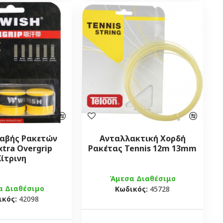
Λαβής Ρακετών
Ανταλλακτική Χορδή
xtra Overgrip
Ρακέτας Tennis 12m 13mm
Κίτρινη
Άμεσα Διαθέσιμο
α Διαθέσιμο
Κωδικός:
45728
ικός:
42098