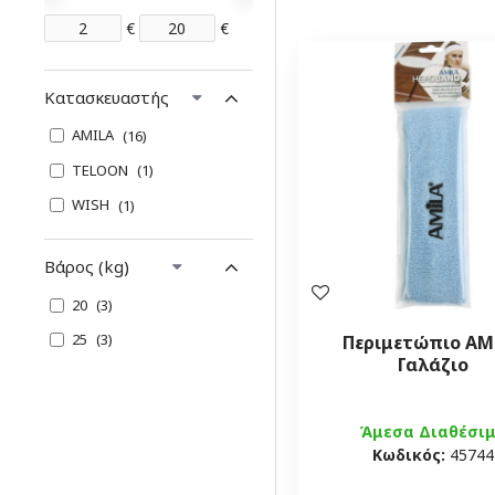
€
€
Κατασκευαστής
AMILA
16
TELOON
1
WISH
1
Βάρος (kg)
20
3
25
3
Περιμετώπιο AM
Γαλάζιο
Άμεσα Διαθέσι
Κωδικός:
45744