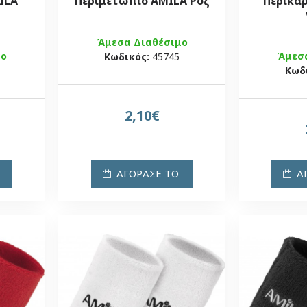
ILA
Περιμετώπιο AMILA Ροζ
Περικάρ
Άμεσα Διαθέσιμο
μο
Άμεσ
Κωδικός:
45745
Κωδ
2,10€
ΑΓΟΡΑΣΕ ΤΟ
Α