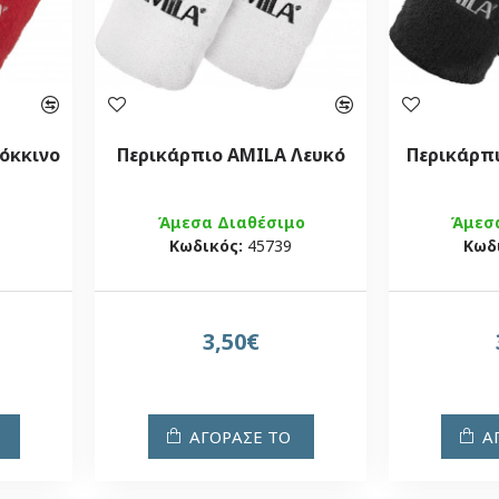
όκκινο
Περικάρπιο AMILA Λευκό
Περικάρπ
Άμεσα Διαθέσιμο
Άμεσ
Κωδικός:
45739
Κωδ
3,50€
ΑΓΟΡΑΣΕ ΤΟ
Α