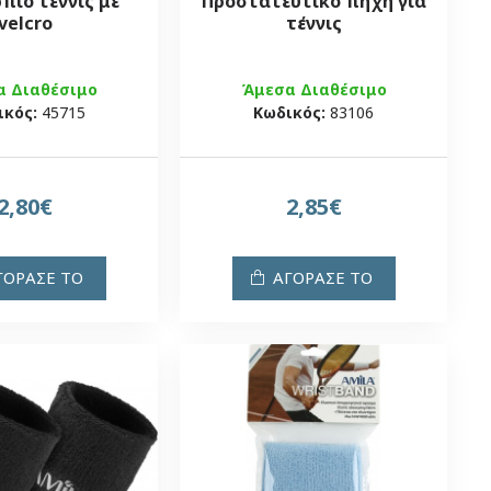
πιο τέννις με
Προστατευτικό πήχη για
velcro
τέννις
α Διαθέσιμο
Άμεσα Διαθέσιμο
ικός:
45715
Κωδικός:
83106
2,80€
2,85€
ΓΟΡΑΣΕ ΤΟ
ΑΓΟΡΑΣΕ ΤΟ