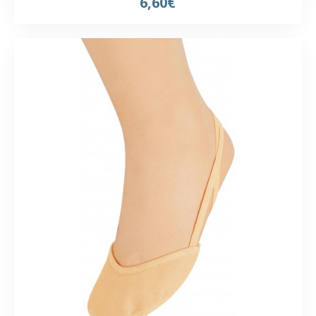
6,60€