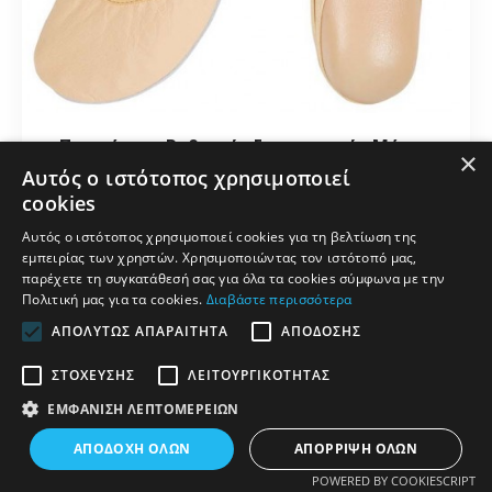
Παπούτσια Ρυθμικής Γυμναστικής Μύτης
×
Δερμάτινα Μπεζ, Νο36
Αυτός ο ιστότοπος χρησιμοποιεί
cookies
Εξαντλημένο
Αυτός ο ιστότοπος χρησιμοποιεί cookies για τη βελτίωση της
48373
εμπειρίας των χρηστών. Χρησιμοποιώντας τον ιστότοπό μας,
παρέχετε τη συγκατάθεσή σας για όλα τα cookies σύμφωνα με την
Πολιτική μας για τα cookies.
Διαβάστε περισσότερα
7,00€
ΑΠΟΛΎΤΩΣ ΑΠΑΡΑΊΤΗΤΑ
ΑΠΌΔΟΣΗΣ
ΣΤΌΧΕΥΣΗΣ
ΛΕΙΤΟΥΡΓΙΚΌΤΗΤΑΣ
ΕΜΦΆΝΙΣΗ ΛΕΠΤΟΜΕΡΕΙΏΝ
ΦΊΛΤΡΑ
ΑΠΟΔΟΧΉ ΌΛΩΝ
ΑΠΌΡΡΙΨΗ ΌΛΩΝ
POWERED BY COOKIESCRIPT