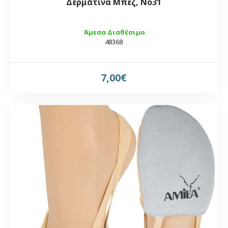
Δερμάτινα Μπεζ, Νο31
Άμεσα Διαθέσιμο
48368
7,00€