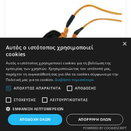
×
Αυτός ο ιστότοπος χρησιμοποιεί
cookies
Αυτός ο ιστότοπος χρησιμοποιεί cookies για τη βελτίωση της
εμπειρίας των χρηστών. Χρησιμοποιώντας τον ιστότοπό μας,
παρέχετε τη συγκατάθεσή σας για όλα τα cookies σύμφωνα με την
Πολιτική μας για τα cookies.
Διαβάστε περισσότερα
ΑΠΟΛΎΤΩΣ ΑΠΑΡΑΊΤΗΤΑ
ΑΠΌΔΟΣΗΣ
ΣΤΌΧΕΥΣΗΣ
ΛΕΙΤΟΥΡΓΙΚΌΤΗΤΑΣ
ΕΜΦΆΝΙΣΗ ΛΕΠΤΟΜΕΡΕΙΏΝ
ΦΊΛΤΡΑ
Λάστιχο για Άλμα εις Ύψος παιδιών
ΑΠΟΔΟΧΉ ΌΛΩΝ
ΑΠΌΡΡΙΨΗ ΌΛΩΝ
POWERED BY COOKIESCRIPT