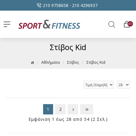
210 9758658 -
210 4296937
0
Στίβος Kid
Αθλήματα
Στίβος
Στίβος Kid
1
2
Εμφάνιση 1 έως 28 από 54 (2 Σελ.)