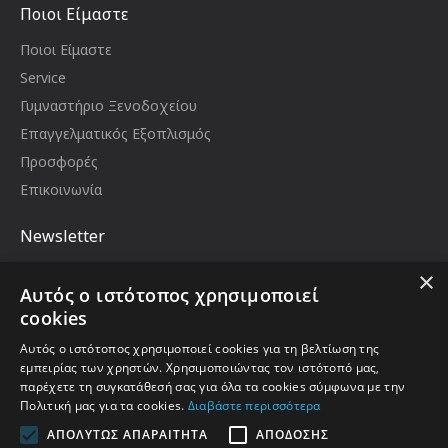
Ποιοι Είμαστε
Ποιοι Είμαστε
Service
Γυμναστήριο Ξενοδοχείου
Επαγγελματικός Εξοπλισμός
Προσφορές
Επικοινωνία
Newsletter
Μείνετε ενημερωμένοι με νέα και προωθήσεις,
×
εγγραφείτε στο newsletter μας
Αυτός ο ιστότοπος χρησιμοποιεί
Email
cookies
Αυτός ο ιστότοπος χρησιμοποιεί cookies για τη βελτίωση της
εμπειρίας των χρηστών. Χρησιμοποιώντας τον ιστότοπό μας,
παρέχετε τη συγκατάθεσή σας για όλα τα cookies σύμφωνα με την
Έχω διαβάσει και αποδέχομαι τους
Όροι Χρήσης
Πολιτική μας για τα cookies.
Διαβάστε περισσότερα
ΑΠΟΛΎΤΩΣ ΑΠΑΡΑΊΤΗΤΑ
ΑΠΌΔΟΣΗΣ