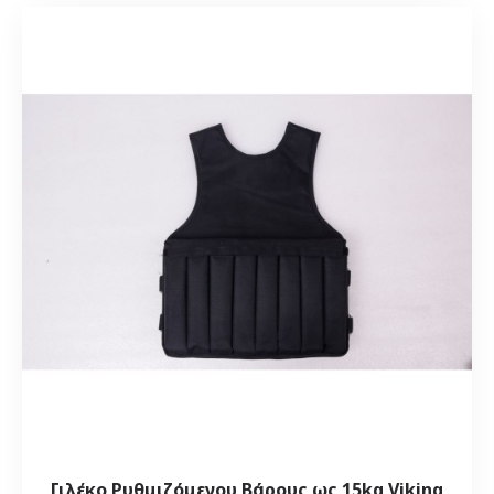
Γιλέκο Ρυθμιζόμενου Βάρους ως 15kg Viking