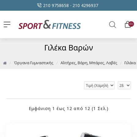
210 9758658 -
210 4296937
0
Γιλέκα Βαρών
Όργανα Γυμναστικής
Αλτήρες, Βάρη, Μπάρες, Λαβές
Γιλέκα
Εμφάνιση 1 έως 12 από 12 (1 Σελ.)