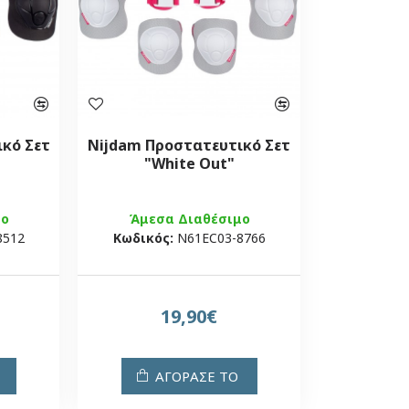
κό Σετ
Nijdam Προστατευτικό Σετ
"White Out"
μο
Άμεσα Διαθέσιμο
8512
Κωδικός:
N61EC03-8766
19,90€
ΑΓΟΡΑΣΕ ΤΟ