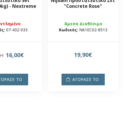
τευτικό Set
Nijdam Προστατευτικό Σετ
0kg) - Nextreme
"Concrete Rose"
αντλημένο
Άμεσα Διαθέσιμο
ός:
07-432-033
Κωδικός:
N61EC02-8513
19,90€
16,00€
0€
ΓΟΡΑΣΕ ΤΟ
ΑΓΟΡΑΣΕ ΤΟ