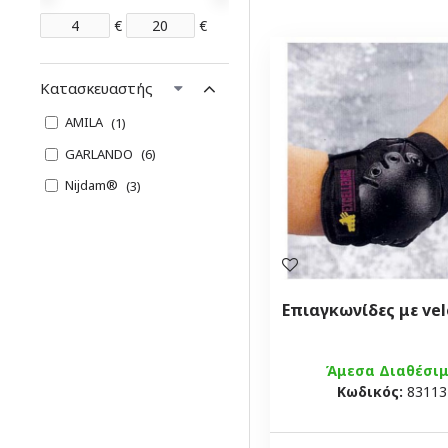
€
€
Κατασκευαστής
AMILA
1
GARLANDO
6
Nijdam®
3
Επιαγκωνίδες με vel
Άμεσα Διαθέσι
Κωδικός:
83113