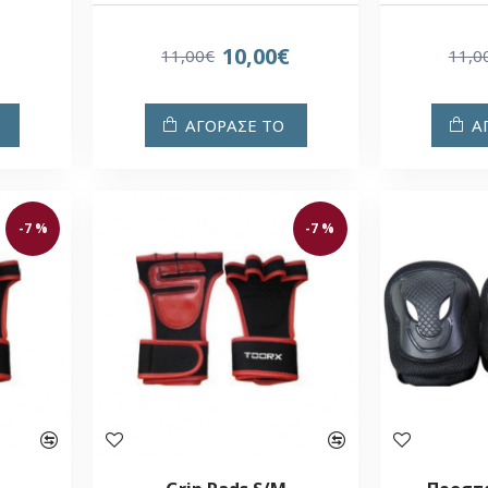
10,00€
11,00€
11,0
ΑΓΟΡΑΣΕ ΤΟ
Α
-7 %
-7 %