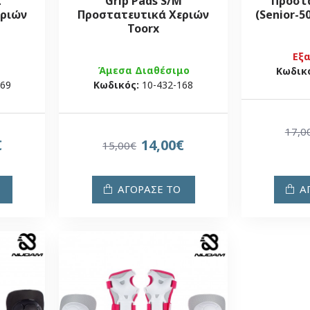
L
Grip Pads S/M
Προστα
εριών
Προστατευτικά Χεριών
(Senior-5
Toorx
Εξ
Άμεσα Διαθέσιμο
Κωδικ
169
Κωδικός:
10-432-168
17,0
€
14,00€
15,00€
ΑΓΟΡΑΣΕ ΤΟ
Α