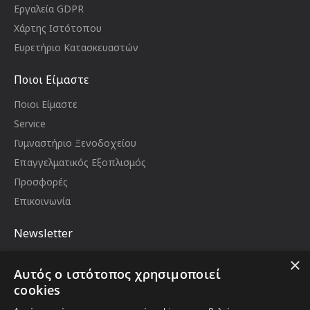
Εργαλεία GDPR
Χάρτης Ιστότοπου
Ευρετήριο Κατασκευαστών
Ποιοι Είμαστε
Ποιοι Είμαστε
Service
Γυμναστήριο Ξενοδοχείου
Επαγγελματικός Εξοπλισμός
Προσφορές
Επικοινωνία
Newsletter
Μείνετε ενημερωμένοι με νέα και προωθήσεις,
×
εγγραφείτε στο newsletter μας
Αυτός ο ιστότοπος χρησιμοποιεί
Email
cookies