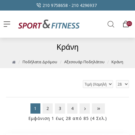
210 9758658 -
210 4296937
0
Κράνη
Ποδήλατα Δρόμου
Αξεσουάρ Ποδηλάτου
Κράνη
1
2
3
4
Εμφάνιση 1 έως 28 από 85 (4 Σελ.)