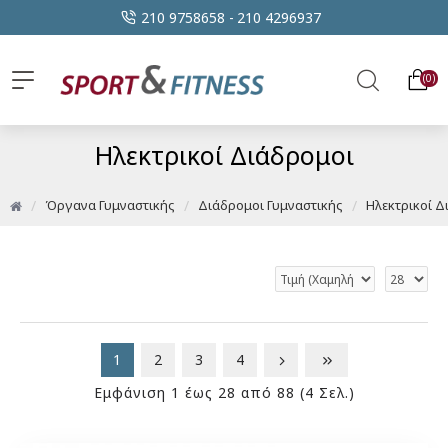
210 9758658 -
210 4296937
0
Ηλεκτρικοί Διάδρομοι
Όργανα Γυμναστικής
Διάδρομοι Γυμναστικής
Ηλεκτρικοί Δ
1
2
3
4
Εμφάνιση 1 έως 28 από 88 (4 Σελ.)