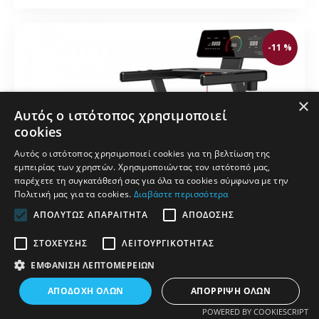
-11 %
×
Αυτός ο ιστότοπος χρησιμοποιεί
cookies
Αυτός ο ιστότοπος χρησιμοποιεί cookies για τη βελτίωση της
εμπειρίας των χρηστών. Χρησιμοποιώντας τον ιστότοπό μας,
παρέχετε τη συγκατάθεσή σας για όλα τα cookies σύμφωνα με την
Πολιτική μας για τα cookies.
Διαβάστε περισσότερα
ΑΠΟΛΎΤΩΣ ΑΠΑΡΑΊΤΗΤΑ
ΑΠΌΔΟΣΗΣ
ΣΤΌΧΕΥΣΗΣ
ΛΕΙΤΟΥΡΓΙΚΌΤΗΤΑΣ
ΕΜΦΆΝΙΣΗ ΛΕΠΤΟΜΕΡΕΙΏΝ
ΦΊΛΤΡΑ
ΑΠΟΔΟΧΉ ΌΛΩΝ
ΑΠΌΡΡΙΨΗ ΌΛΩΝ
POWERED BY COOKIESCRIPT