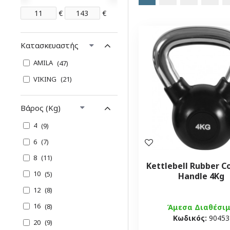
€
€
Κατασκευαστής
AMILA
47
VIKING
21
Βάρος (Kg)
4
9
6
7
8
11
Kettlebell Rubber C
10
5
Handle 4Kg
12
8
16
8
Άμεσα Διαθέσι
Κωδικός:
90453
20
9