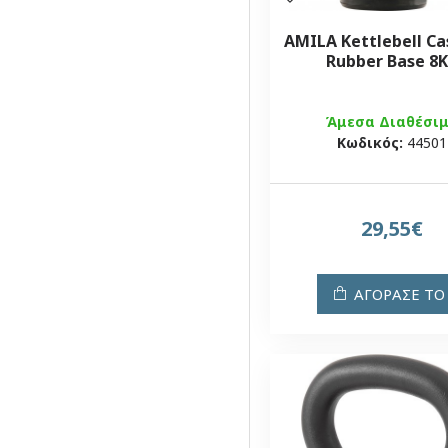
AMILA Kettlebell Ca
Rubber Base 8
Άμεσα Διαθέσι
Κωδικός:
44501
29,55€
ΑΓΟΡΑΣΕ ΤΟ