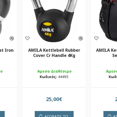
st Iron
AMILA Kettlebell Rubber
AMILA Ket
Cover Cr Handle 4Kg
Se
μο
Άμεσα Διαθέσιμο
Άμεσ
Κωδικός:
44495
Κωδ
25,00€
ΑΓΟΡΑΣΕ ΤΟ
Α