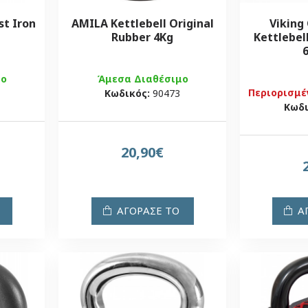
st Iron
AMILA Kettlebell Original
Viking
Rubber 4Kg
Kettlebe
6
μο
Άμεσα Διαθέσιμο
Περιορισμέ
Κωδικός:
90473
Κωδι
20,90€
ΑΓΟΡΑΣΕ ΤΟ
Α