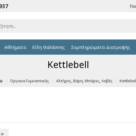
6937
Πο
Αθλήματα
Είδη Θαλάσσης
Συμπληρώματα Διατροφής
Kettlebell
Όργανα Γυμναστικής
Αλτήρες, Βάρη, Μπάρες, Λαβές
Kettlebel