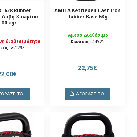
 C-628 Rubber
AMILA Kettlebell Cast Iron
ll Λαβή Χρωμίου
Rubber Base 6Kg
.00 kgr
Άμεσα Διαθέσιμο
νη διαθεσιμότητα
Κωδικός:
44521
κός:
vk2798
22,75€
22,00€
ΓΟΡΑΣΕ ΤΟ
ΑΓΟΡΑΣΕ ΤΟ