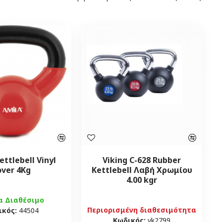
ttlebell Vinyl
Viking C-628 Rubber
over 4Kg
Kettlebell Λαβή Χρωμίου
4.00 kgr
α Διαθέσιμο
Περιορισμένη διαθεσιμότητα
ικός:
44504
Κωδικός:
vk2799