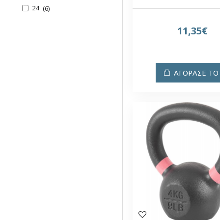
24
6
28
1
11,35€
32
2
45
1
68
1
ΑΓΟΡΑΣΕ ΤΟ