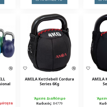
ELL
AMILA Kettlebell Cordura
AMILA K
sional
Series 6Kg
Se
Άμεσα Διαθέσιμο
Άμεσ
ιμότητα
Κωδικός:
84779
Κωδ