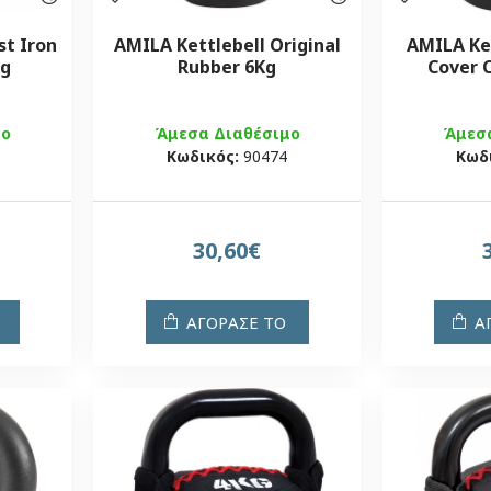
st Iron
AMILA Kettlebell Original
AMILA Ke
Kg
Rubber 6Kg
Cover 
μο
Άμεσα Διαθέσιμο
Άμεσ
Κωδικός:
90474
Κωδ
30,60€
ΑΓΟΡΑΣΕ ΤΟ
Α