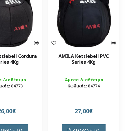
tlebell Cordura
AMILA Kettlebell PVC
ries 4Kg
Series 4Kg
α Διαθέσιμο
Άμεσα Διαθέσιμο
ικός:
84778
Κωδικός:
84774
26,00€
27,00€
ΓΟΡΑΣΕ ΤΟ
ΑΓΟΡΑΣΕ ΤΟ