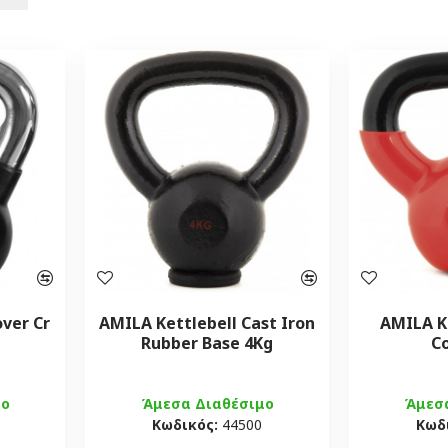
over Cr
AMILA Kettlebell Cast Iron
AMILA Ke
Rubber Base 4Kg
C
μο
Άμεσα Διαθέσιμο
Άμεσ
Κωδικός:
44500
Κωδ