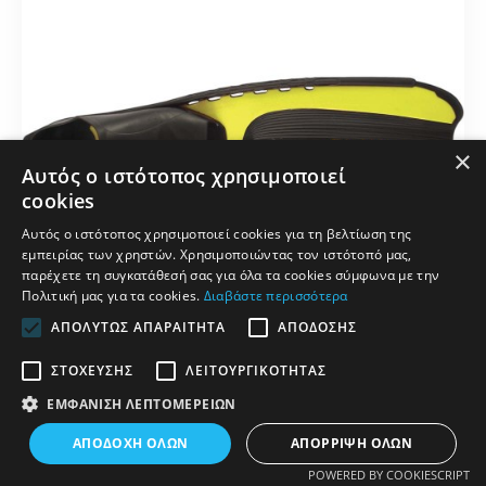
×
Αυτός ο ιστότοπος χρησιμοποιεί
cookies
Αυτός ο ιστότοπος χρησιμοποιεί cookies για τη βελτίωση της
εμπειρίας των χρηστών. Χρησιμοποιώντας τον ιστότοπό μας,
παρέχετε τη συγκατάθεσή σας για όλα τα cookies σύμφωνα με την
Πολιτική μας για τα cookies.
Διαβάστε περισσότερα
ΑΠΟΛΎΤΩΣ ΑΠΑΡΑΊΤΗΤΑ
ΑΠΌΔΟΣΗΣ
ΣΤΌΧΕΥΣΗΣ
ΛΕΙΤΟΥΡΓΙΚΌΤΗΤΑΣ
Βατραχοπέδιλο Salvas Play Κίτρινο 36-37
ΕΜΦΆΝΙΣΗ ΛΕΠΤΟΜΕΡΕΙΏΝ
ΦΊΛΤΡΑ
ΑΠΟΔΟΧΉ ΌΛΩΝ
ΑΠΌΡΡΙΨΗ ΌΛΩΝ
Άμεσα Διαθέσιμο
POWERED BY COOKIESCRIPT
52582