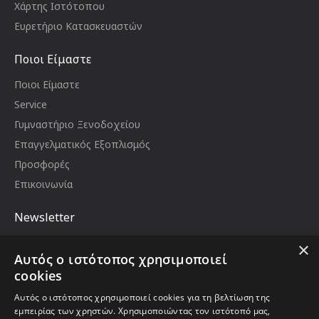
Χάρτης Ιστότοπου
Ευρετήριο Κατασκευαστών
Ποιοι Είμαστε
Ποιοι Είμαστε
Service
Γυμναστήριο Ξενοδοχείου
Επαγγελματικός Εξοπλισμός
Προσφορές
Επικοινωνία
Newsletter
Μείνετε ενημερωμένοι με νέα και προωθήσεις,
×
εγγραφείτε στο newsletter μας
Αυτός ο ιστότοπος χρησιμοποιεί
Email
cookies
Αυτός ο ιστότοπος χρησιμοποιεί cookies για τη βελτίωση της
εμπειρίας των χρηστών. Χρησιμοποιώντας τον ιστότοπό μας,