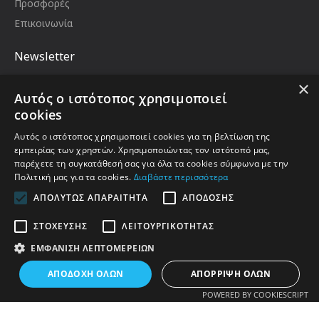
Προσφορές
Επικοινωνία
Newsletter
Μείνετε ενημερωμένοι με νέα και προωθήσεις,
×
εγγραφείτε στο newsletter μας
Αυτός ο ιστότοπος χρησιμοποιεί
Email
cookies
Αυτός ο ιστότοπος χρησιμοποιεί cookies για τη βελτίωση της
εμπειρίας των χρηστών. Χρησιμοποιώντας τον ιστότοπό μας,
παρέχετε τη συγκατάθεσή σας για όλα τα cookies σύμφωνα με την
Έχω διαβάσει και αποδέχομαι τους
Όροι Χρήσης
Πολιτική μας για τα cookies.
Διαβάστε περισσότερα
ΑΠΟΛΎΤΩΣ ΑΠΑΡΑΊΤΗΤΑ
ΑΠΌΔΟΣΗΣ
ΣΤΌΧΕΥΣΗΣ
ΛΕΙΤΟΥΡΓΙΚΌΤΗΤΑΣ
Κατασκευή Ηλεκτρονικού Καταστήματος EnterID
Με την Υποστήριξη του Opencart.gr
ΕΜΦΆΝΙΣΗ ΛΕΠΤΟΜΕΡΕΙΏΝ
ΑΠΟΔΟΧΉ ΌΛΩΝ
ΑΠΌΡΡΙΨΗ ΌΛΩΝ
POWERED BY COOKIESCRIPT