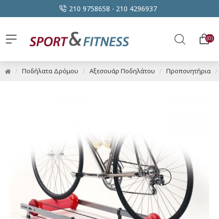
210 9758658 -
210 4296937
0
Ποδήλατα Δρόμου
Αξεσουάρ Ποδηλάτου
Προπονητήρια