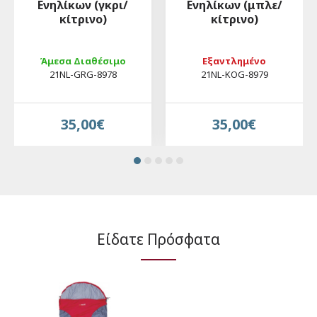
Eνηλίκων (γκρι/
Eνηλίκων (μπλε/
κίτρινο)
κίτρινο)
Άμεσα Διαθέσιμο
Εξαντλημένο
21NL-GRG-8978
21NL-KOG-8979
35,00€
35,00€
Είδατε Πρόσφατα