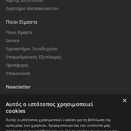
Χάρτης Ιστότοπου
Ευρετήριο Κατασκευαστών
Ποιοι Είμαστε
Ποιοι Είμαστε
Service
Γυμναστήριο Ξενοδοχείου
Επαγγελματικός Εξοπλισμός
Προσφορές
Επικοινωνία
Newsletter
Μείνετε ενημερωμένοι με νέα και προωθήσεις,
×
εγγραφείτε στο newsletter μας
Αυτός ο ιστότοπος χρησιμοποιεί
Email
cookies
Αυτός ο ιστότοπος χρησιμοποιεί cookies για τη βελτίωση της
εμπειρίας των χρηστών. Χρησιμοποιώντας τον ιστότοπό μας,
παρέχετε τη συγκατάθεσή σας για όλα τα cookies σύμφωνα με την