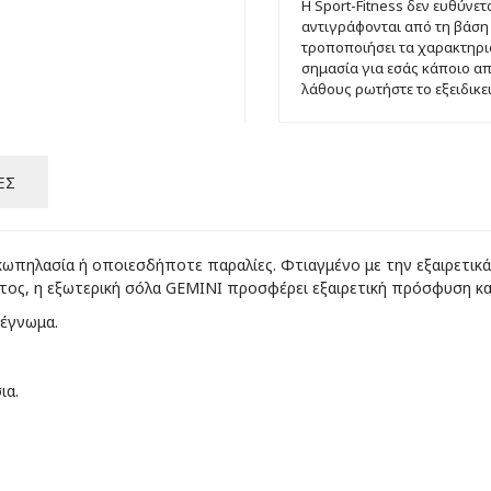
Η Sport-Fitness δεν ευθύνε
αντιγράφονται από τη βάση
τροποποιήσει τα χαρακτηρισ
σημασία για εσάς κάποιο α
λάθους ρωτήστε το εξειδικ
ΈΣ
κωπηλασία ή οποιεσδήποτε παραλίες. Φτιαγμένο με την εξαιρετικά
τος, η εξωτερική σόλα GEMINI προσφέρει εξαιρετική πρόσφυση κα
τέγνωμα.
ια.