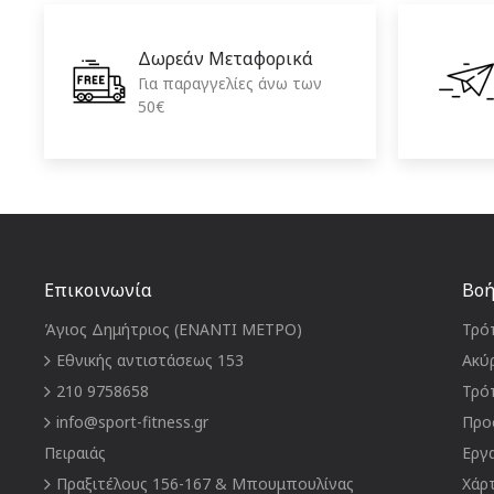
Δωρεάν Μεταφορικά
Για παραγγελίες άνω των
50€
Επικοινωνία
Βοή
Άγιος Δημήτριος (ΕΝΑΝΤΙ ΜΕΤΡΟ)
Τρό
Εθνικής αντιστάσεως 153
Ακύ
210 9758658
Τρό
info@sport-fitness.gr
Προ
Πειραιάς
Εργ
Πραξιτέλους 156-167 & Μπουμπουλίνας
Χάρ