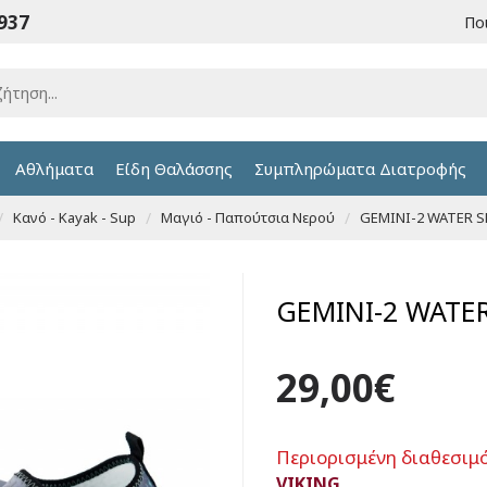
6937
Πο
Αθλήματα
Είδη Θαλάσσης
Συμπληρώματα Διατροφής
Κανό - Kayak - Sup
Μαγιό - Παπούτσια Νερού
GEMINI-2 WATER S
GEMINI-2 WATER
29,00€
Περιορισμένη διαθεσιμ
VIKING