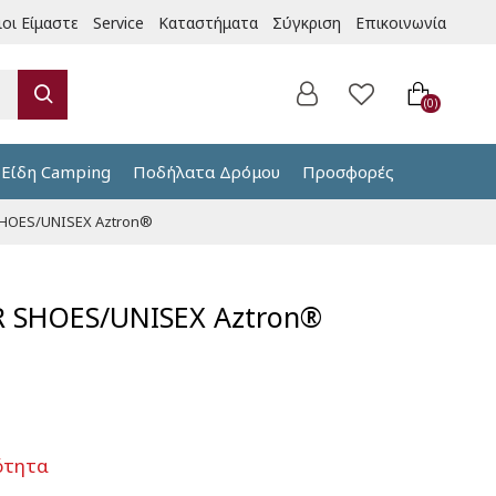
ιοι Είμαστε
Service
Καταστήματα
Σύγκριση
Επικοινωνία
0
Είδη Camping
Ποδήλατα Δρόμου
Προσφορές
HOES/UNISEX Aztron®
 SHOES/UNISEX Aztron®
ότητα