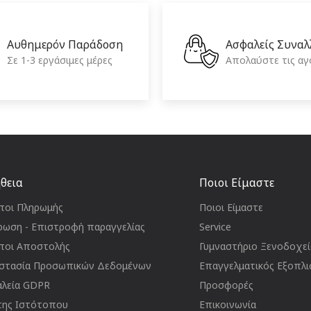
Αυθημερόν Παράδοση
Ασφαλείς Συναλ
Σε 1-3 εργάσιμες μέρες
Απολαύστε τις αγ
θεια
Ποιοι Είμαστε
ποι Πληρωμής
Ποιοι Είμαστε
ρωση - Επιστροφή παραγγελίας
Service
ποι Αποστολής
Γυμναστήριο Ξενοδοχε
στασία Προσωπικών Δεδομένων
Επαγγελματικός Εξοπλι
αλεία GDPR
Προσφορές
της Ιστότοπου
Επικοινωνία